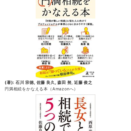
(著): 石川 宗徳, 佐藤 良久, 森田 努, 近藤 俊之
円満相続をかなえる本（Amazonへ）