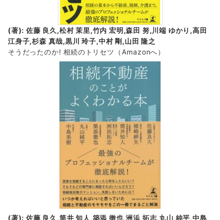
(著): 佐藤 良久,松村 茉里,竹内 宏明,森田 努,川端 ゆかり,高田
江身子,杉森 真哉,黒川 玲子,中村 剛,山田 隆之
そうだったのか! 相続のトリセツ
（Amazonへ）
(著): 佐藤 良久,筒井 知人,築添 徹也,洲浜 拓志,丸山 純平,中島