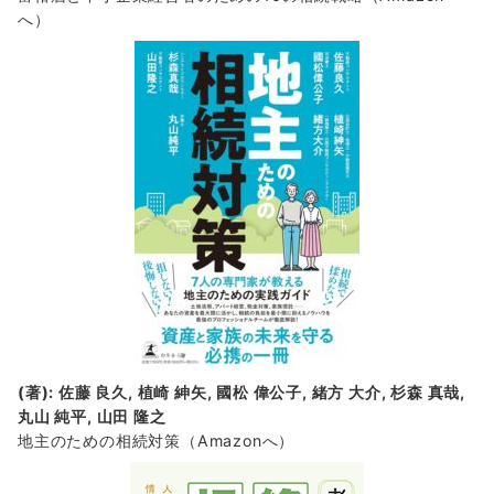
へ）
(著): 佐藤 良久, 植崎 紳矢, 國松 偉公子, 緒方 大介, 杉森 真哉,
丸山 純平, 山田 隆之
地主のための相続対策
（Amazonへ）