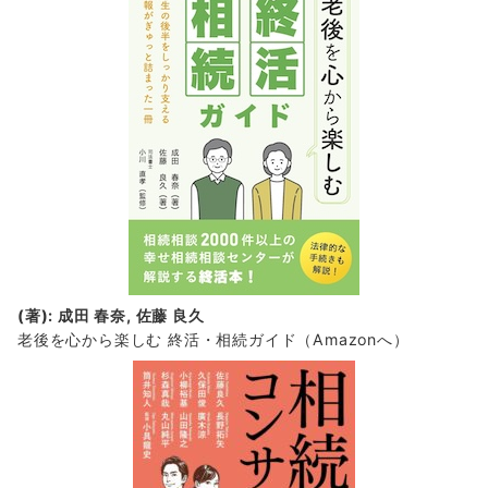
(著): 成田 春奈, 佐藤 良久
老後を心から楽しむ 終活・相続ガイド
（Amazonへ）