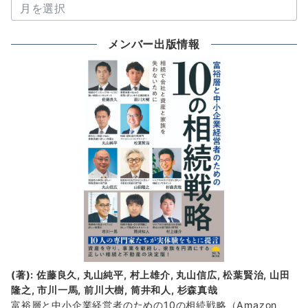
過
去
の
メンバー出版情報
新
着
情
報
(著): 佐藤良久, 丸山純平, 村上雄介, 丸山信広, 松葉賢治, 山田
隆之, 市川一馬, 前川大樹, 筒井和人, 杉森真哉
富裕層と中小企業経営者のための10の相続戦略
（Amazon