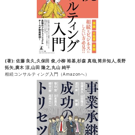
(著): 佐藤 良久,久保田 俊,小柳 裕基,杉森 真哉,筒井知人,長野
拓矢,廣木 涼,山田 隆之,丸山 純平
相続コンサルティング入門
（Amazonへ）