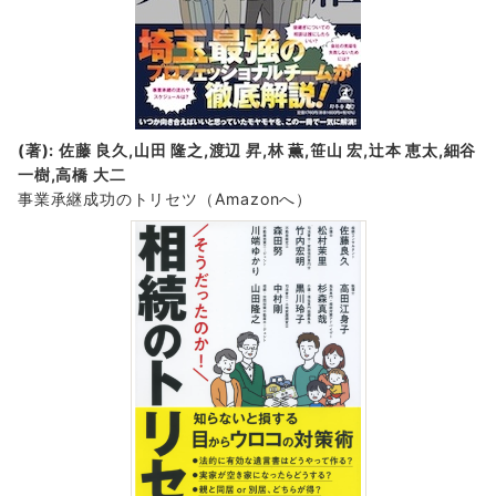
(著): 佐藤 良久,山田 隆之,渡辺 昇,林 薫,笹山 宏,辻本 恵太,細谷
一樹,高橋 大二
事業承継成功のトリセツ
（Amazonへ）