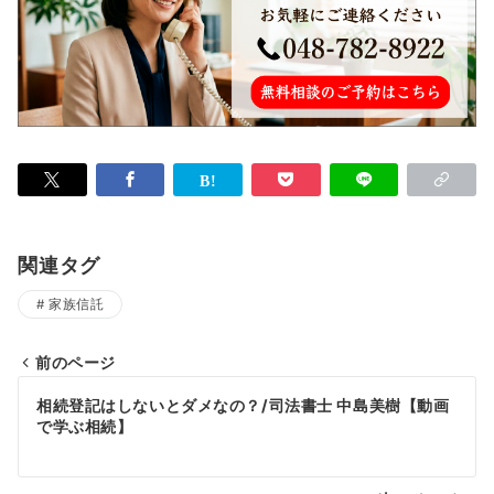
関連タグ
家族信託
前のページ
投
相続登記はしないとダメなの？/司法書士 中島美樹【動画
稿
で学ぶ相続】
ナ